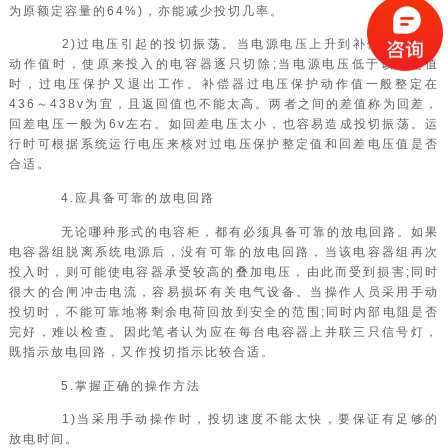
为原额定容量的64%)，亦能减少投切几率。
2)过电压引起的投切振荡。当电源电压上升到补偿仪过电压
动作值时，使原来投入的电容器逐只切除;当电源电压低于该设定值
时，过电压保护又退出工作。补偿器过电压保护动作值一般整定在
436～438v为宜，且返回值也不能太高。两者之间的差值称为回差，
回差电压一般为6v左右。如回差电压太小，也容易造成投切振荡。运
行时可根据系统运行电压来核对过电压保护整定值和回差电压值是否
合适。
4.应具备可靠的放电回路
无论哪种形式的电容柜，都有必须具备可靠的放电回路。如果
电容器组脱离系统电源后，没有可靠的放电回路，当该电容器组再次
投入时，则可能使电容器承受较高的叠加电压，由此而受到损害;同时
很大的合闸冲击电流，容易损坏有关电气设备。当操作人员采用手动
投切时，不能可靠地将剩余电荷回放到安全的范围;同时内部电阻是否
完好，难以检查。因此笔者认为应在每台电容器上并联三只信号灯，
既指示放电回路，又作投切指示比较合适。
5.掌握正确的操作方法
1)当采用手动操作时，投切速度不能太快，要保证有足够的
放电时间。