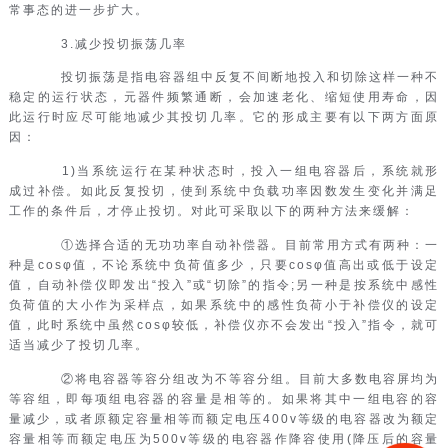
常事态的进一步扩大。
3.减少投切振荡几率
投切振荡是指电容器组中反复不间断地投入和切除这样一种不
稳定的运行状态，元器件频繁通断，会加速老化、缩短使用寿命，因
此运行时应尽可能地减少其投切几率。它的形成主要有以下两方面原
因：
1)当系统运行在某种状态时，投入一组电容器后，系统就形
成过补偿。如此反复投切，使到系统中负载功率因数发生变化并满足
工作的条件后，才停止投切。对此可采取以下的两种方法来缓解：
①选择合适的无功功率自动补偿器。目前常用方式有两种：一
种是cosφ值，不论系统中负荷值多少，只要cosφ值高出或低于设定
值，自动补偿仪即发出“投入”或“切除”的指令;另一种是按系统中感性
负荷值的大小作为采样点，如果系统中的感性负荷小于补偿仪的设定
值，此时系统中虽然cosφ较低，补偿仪亦不会发出“投入”指令，就可
适当减少了投切几率。
②将电容器等容分组改为不等容分组。目前大多数电容屏均为
等容组，即每项组电容器的容量是相等的。如果将其中一组电容的容
量减少，或者原额定容量相等而额定电压400v等级的电容器改为额定
容量相等而额定电压为500v等级的电容器作降容使用(降压后的容量