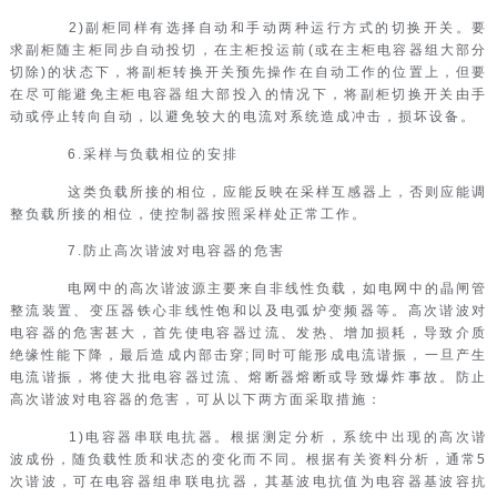
2)副柜同样有选择自动和手动两种运行方式的切换开关。要
求副柜随主柜同步自动投切，在主柜投运前(或在主柜电容器组大部分
切除)的状态下，将副柜转换开关预先操作在自动工作的位置上，但要
在尽可能避免主柜电容器组大部投入的情况下，将副柜切换开关由手
动或停止转向自动，以避免较大的电流对系统造成冲击，损坏设备。
6.采样与负载相位的安排
这类负载所接的相位，应能反映在采样互感器上，否则应能调
整负载所接的相位，使控制器按照采样处正常工作。
7.防止高次谐波对电容器的危害
电网中的高次谐波源主要来自非线性负载，如电网中的晶闸管
整流装置、变压器铁心非线性饱和以及电弧炉变频器等。高次谐波对
电容器的危害甚大，首先使电容器过流、发热、增加损耗，导致介质
绝缘性能下降，最后造成内部击穿;同时可能形成电流谐振，一旦产生
电流谐振，将使大批电容器过流、熔断器熔断或导致爆炸事故。防止
高次谐波对电容器的危害，可从以下两方面采取措施：
1)电容器串联电抗器。根据测定分析，系统中出现的高次谐
波成份，随负载性质和状态的变化而不同。根据有关资料分析，通常5
次谐波，可在电容器组串联电抗器，其基波电抗值为电容器基波容抗