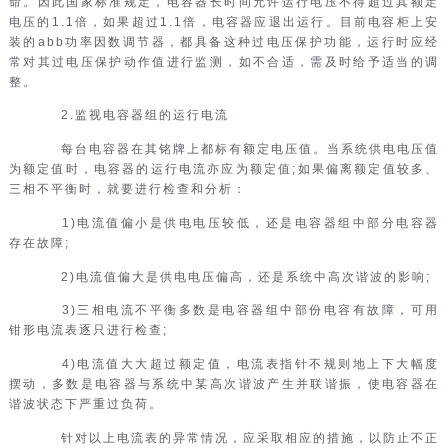
命。因此国家标准规定，电容器长时间允许运行电压不得超过其额定
电压的1.1倍，如果超过1.1倍，电容器应退出运行。目前电容柜上安
装的abb功率因数调节器，都具备这种过电压保护功能，运行时应经
常对其过电压保护动作值进行监测，如不合适，需及时给予适当的调
整。
2.监视电容器组的运行电流
每台电容器在其铭牌上都标有额定电压值。当系统供电电压值
为额定值时，电容器的运行电流亦应为额定值;如果偏离额定值较多、
三相不平衡时，就要进行检查和分析：
1)电流值偏小是供电电压较低，还是电容器组中部分电容器
存在故障;
2)电流值偏大是供电电压偏高，还是系统中高次谐波的影响;
3)三相电流不平衡多数是电容器组中部份电容有故障，可用
钳形电流表逐只进行检查;
4)电流值大大超过额定值，电流表指针不规则地上下大幅度
摆动，多数是电容器与系统中某高次谐波产生并联谐振，使电容器在
谐波状态下严重过负荷。
针对以上电流表的异常情况，应采取相应的措施，以防止不正